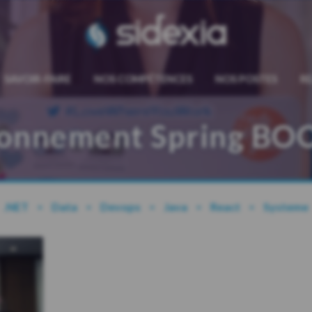
sidexia
SAVOIR-FAIRE
NOS COMPÉTENCES
NOS POSTES
R
ronnement Spring BOO
.NET
Data
Devops
Java
React
Systeme