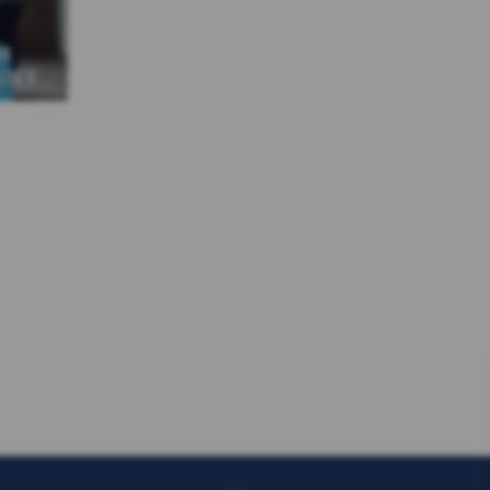
et
/JEE