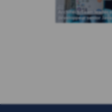
Java
Architect, Team leader 
développeur senior Java