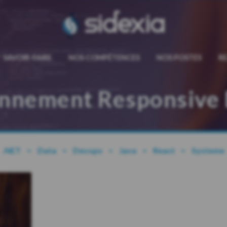
sidexia
SAVOIR-FAIRE
NOS COMPÉTENCES
NOS POSTES
R
onnement Responsive 
.NET
Data
Devops
Java
React
Systeme