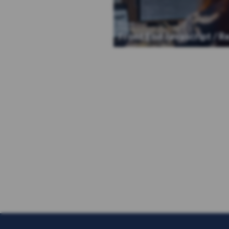
React
Front End Javascript / R