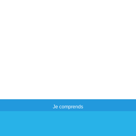
Forfait de Service multi-projets
Java
Consultant senior Java/JEE
Je comprends