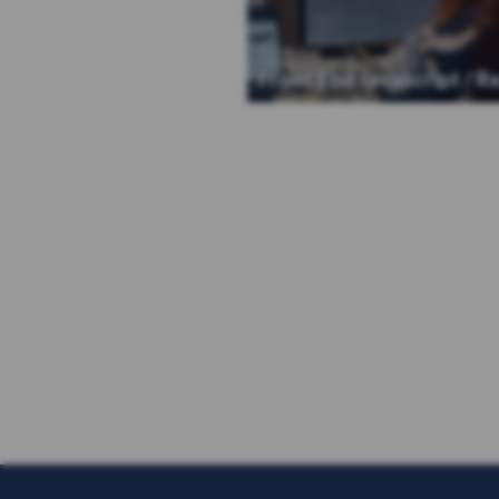
React
Front End Javascript / R