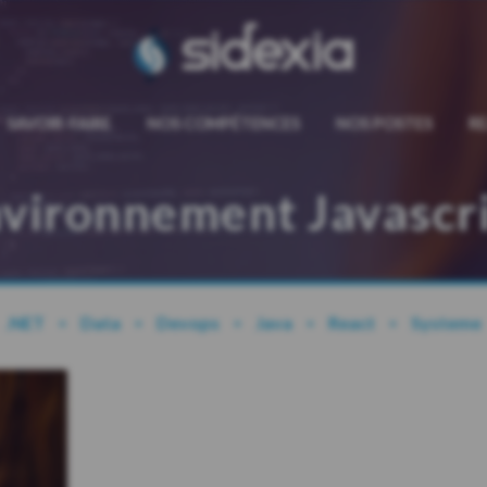
sidexia
SAVOIR-FAIRE
NOS COMPÉTENCES
NOS POSTES
R
vironnement Javascr
.NET
Data
Devops
Java
React
Systeme