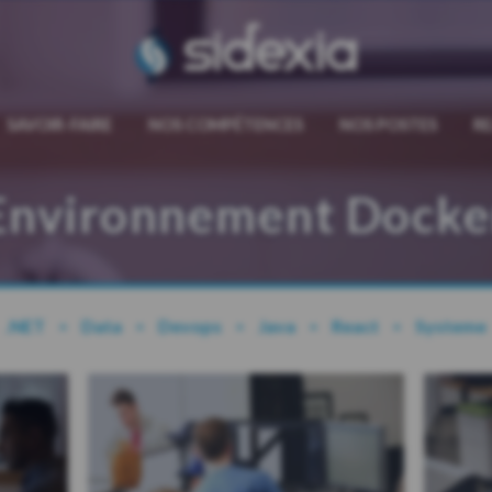
sidexia
SAVOIR-FAIRE
NOS COMPÉTENCES
NOS POSTES
R
Environnement Docke
.NET
Data
Devops
Java
React
Systeme