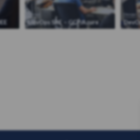
Devops
Devops
JEE
DevOps SRE – GCP/Azure
DevO